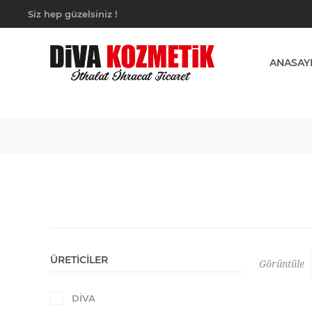
Siz hep güzelsiniz !
ANASAY
ÜRETICILER
Görüntüle
DİVA