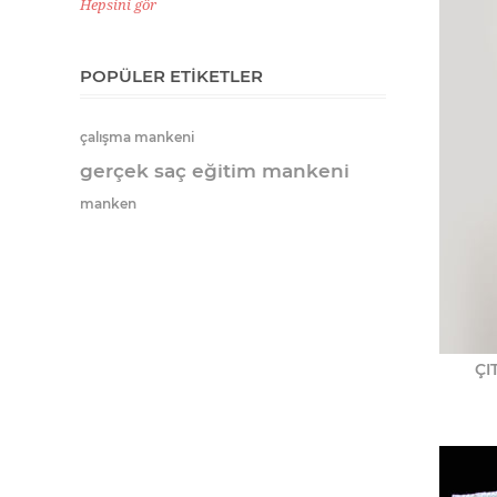
Hepsini gör
POPÜLER ETIKETLER
çalışma mankeni
gerçek saç eğitim mankeni
manken
ÇI