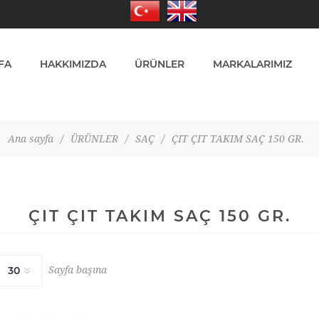
FA
HAKKIMIZDA
ÜRÜNLER
MARKALARIMIZ
Ana sayfa
/
ÜRÜNLER
/
SAÇ
/
ÇIT ÇIT TAKIM SAÇ 150 GR.
ÇIT ÇIT TAKIM SAÇ 150 GR.
Sayfa başına