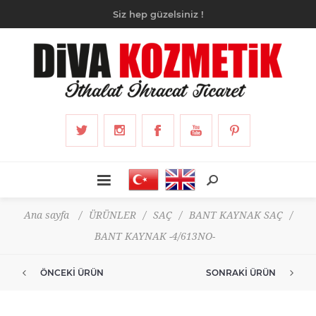
Siz hep güzelsiniz !
Ana sayfa
/
ÜRÜNLER
/
SAÇ
/
BANT KAYNAK SAÇ
/
BANT KAYNAK -4/613NO-
ÖNCEKI ÜRÜN
SONRAKI ÜRÜN