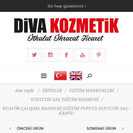
Siz hep güzelsiniz !
Ana sayfa
/
ÜRÜNLER
/
EĞİTİM MANKENLERİ
/
SENTETİK SAÇ EĞİTİM MANKENİ
/
KUAFÖR ÇALIŞMA MANKENİ (EĞİTİM PUPETİ) SENTETİK SAÇ -
KAHVE-
ÖNCEKI ÜRÜN
SONRAKI ÜRÜN