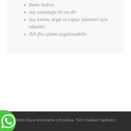
Renk: kahve
Saç uzunluğu 65 cm dir
Saç kesim, örgü ve topuz işlemleri için
idealdir.
Ilık fön işlemi uygulanabilir.
2026 Diva Kozmetik | Prodiva. Tüm hakları Saklıdır.