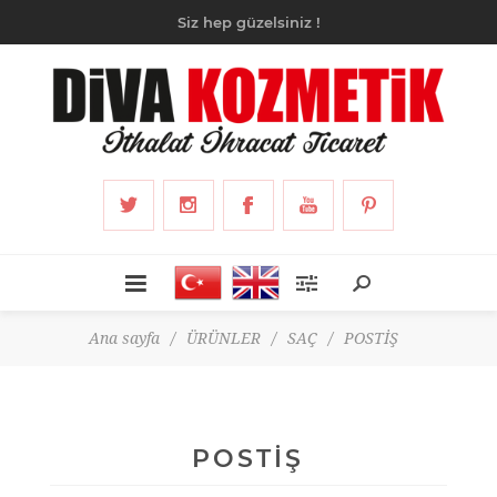
Siz hep güzelsiniz !
Ana sayfa
/
ÜRÜNLER
/
SAÇ
/
POSTİŞ
POSTİŞ