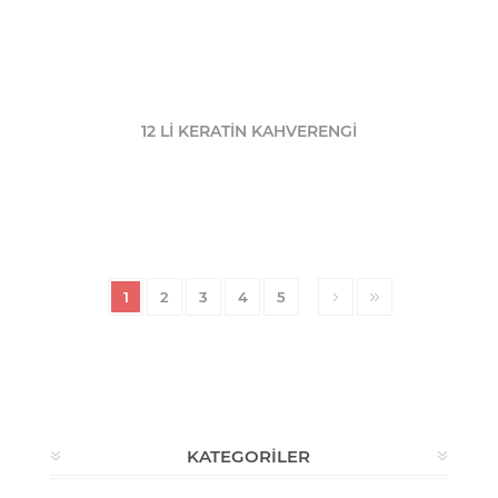
12 Lİ KERATİN KAHVERENGİ
1
2
3
4
5
KATEGORILER