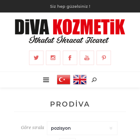
Siz hep güzelsiniz !
PRODİVA
Göre sırala