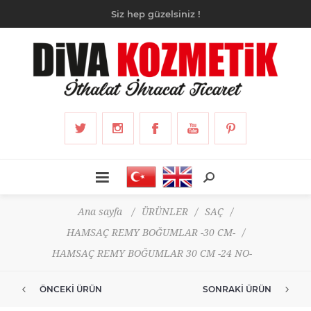
Siz hep güzelsiniz !
Ana sayfa
/
ÜRÜNLER
/
SAÇ
/
HAMSAÇ REMY BOĞUMLAR -30 CM-
/
HAMSAÇ REMY BOĞUMLAR 30 CM -24 NO-
ÖNCEKI ÜRÜN
SONRAKI ÜRÜN