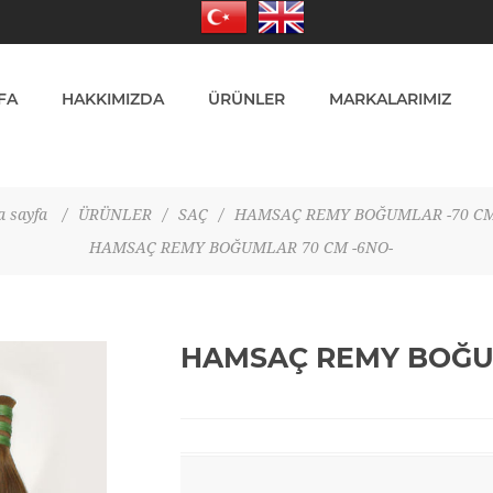
FA
HAKKIMIZDA
ÜRÜNLER
MARKALARIMIZ
 sayfa
/
ÜRÜNLER
/
SAÇ
/
HAMSAÇ REMY BOĞUMLAR -70 CM
HAMSAÇ REMY BOĞUMLAR 70 CM -6NO-
HAMSAÇ REMY BOĞUM