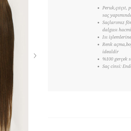
Peruk,çıtçıt, 
saç yapımında
Saçlarımız fö
dalgası hacmi
Isı işlemlerin
Renk açma,boy
idealdir
%100 gerçek s
Saç cinsi: En