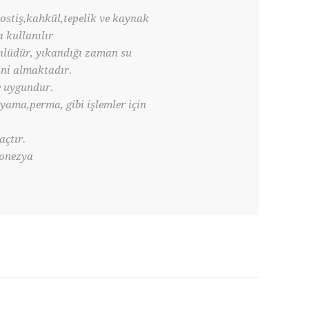
postiş,kahkül,tepelik ve kaynak
 kullanılır
nlüdür, yıkandığı zaman su
ni almaktadır.
e uygundur.
ama,perma, gibi işlemler için
açtır.
donezya