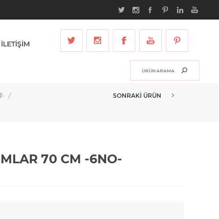
İLETİŞİM
-
/
SONRAKI ÜRÜN
HAMSAÇ REMY BOĞUMLAR 70 CM ...
LAR 70 CM -6NO-