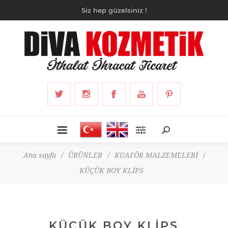
Siz hep güzelsiniz !
Ana sayfa
/
ÜRÜNLER
/
KUAFÖR MALZEMELERİ
/
KÜÇÜK BOY KLİPS
KÜÇÜK BOY KLİPS