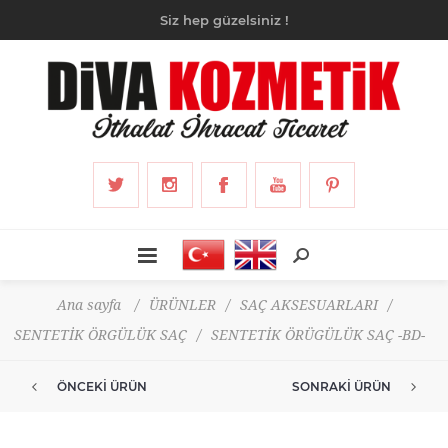
Siz hep güzelsiniz !
Ana sayfa
/
ÜRÜNLER
/
SAÇ AKSESUARLARI
/
SENTETİK ÖRGÜLÜK SAÇ
/
SENTETİK ÖRÜGÜLÜK SAÇ -BD-
ÖNCEKI ÜRÜN
SONRAKI ÜRÜN