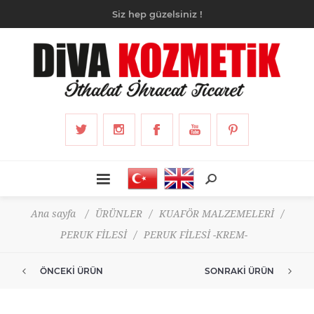
Siz hep güzelsiniz !
Ana sayfa
/
ÜRÜNLER
/
KUAFÖR MALZEMELERİ
/
PERUK FİLESİ
/
PERUK FİLESİ -KREM-
ÖNCEKI ÜRÜN
SONRAKI ÜRÜN